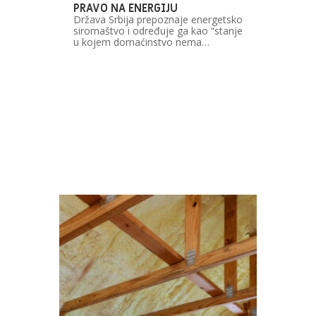
PRAVO NA ENERGIJU
Država Srbija prepoznaje energetsko
siromaštvo i određuje ga kao “stanje
u kojem domaćinstvo nema…