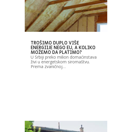
TROŠIMO DUPLO VIŠE
ENERGIIJE NEGO EU, A KOLIKO
MOŽEMO DA PLATIMO?
U Srbiji preko milion domaćinstava
živi u energetskom siromaštvu.
Prema zvaničnoj…