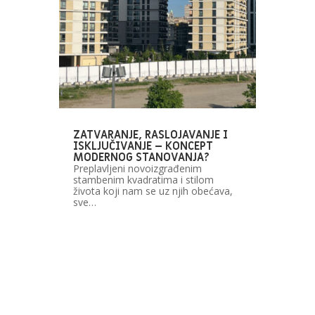
ZATVARANJE, RASLOJAVANJE I
ISKLJUČIVANJE – KONCEPT
MODERNOG STANOVANJA?
Preplavljeni novoizgrađenim
stambenim kvadratima i stilom
života koji nam se uz njih obećava,
sve…