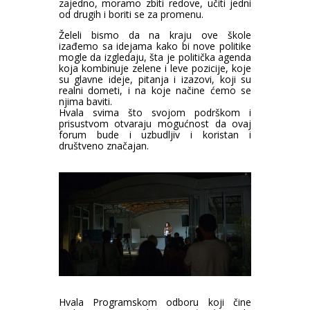
zajedno, moramo zbiti redove, učiti jedni
od drugih i boriti se za promenu.
Želeli bismo da na kraju ove škole
izađemo sa idejama kako bi nove politike
mogle da izgledaju, šta je politička agenda
koja kombinuje zelene i leve pozicije, koje
su glavne ideje, pitanja i izazovi, koji su
realni dometi, i na koje načine ćemo se
njima baviti.
Hvala svima što svojom podrškom i
prisustvom otvaraju mogućnost da ovaj
forum bude i uzbudljiv i koristan i
društveno značajan.
Hvala Programskom odboru koji čine