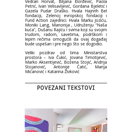
Vedran Horvat, Biljana Đorđević, Paola
Petrić, Ivan Velisavljević, Gordana Bjeletić i
Gazela Pudar Draško. Hvala Hajnrih Bel
fondaciji, Zelenoj evropskoj fondaciji i
Fund Action zajednici. Hvala Marku Joziću,
Moniki Lang, Manonija , Udruženju “Naša
kuća”, Dušanu Rajiću i svima koji su svojim
trudom, radom, savetima, podrškom i
lepim rečima omogućili da ovaj događaj
bude uspešan i pre nego što se dogodio.
Veliki pozdrav od tima Ministarstva
prostora – Iva Čukić, Jovana Timotijević,
Marko Aksentijević, Božena Stojić, Andrija
Stojanović, Antonije Ćatić, Marija
Mićanović i Katarina Živković
POVEZANI TEKSTOVI