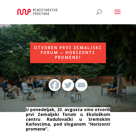
OTVOREN PRVI ZEMALJSKI
FORUM – HORIZONTI
PROMENE!
U ponedeljak, 23. avgusta smo otvorili
prvi Zemaljski forum u Ekološkom
centru Radulovački u Sremskim
Karlovcima, pod sloganom “Horizonti
promene”.