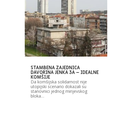
STAMBENA ZAJEDNICA
DAVORINA JENKA 3A – IDEALNE
KOMŠIJE
Da komšijska solidarnost nije
utopijski scenario dokazali su
stanovnici jednog mirijevskog
bloka…