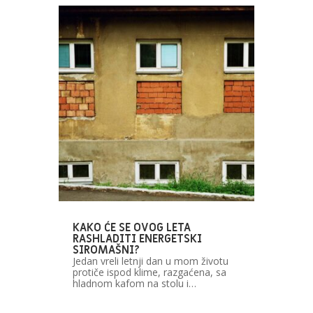
KAKO ĆE SE OVOG LETA
RASHLADITI ENERGETSKI
SIROMAŠNI?
Jedan vreli letnji dan u mom životu
protiče ispod klime, razgaćena, sa
hladnom kafom na stolu i…