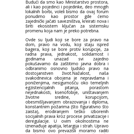
Budući da smo kao Ministarstvo prostora,
ali i kao pojedinci i pojedinke, deo mnogih
lokalnih borbi, voleli bismo da ovaj forum
ponudimo kao prostor gde ćemo
zajednički jačati savezništva, kreirati nova i
širiti ekosistem ključan za sistemsku
promenu koja nam je preko potrebna.
Ovde su ljudi koji se bore za pravo na
dom, pravo na vodu, koji staju ispred
bagera, koji se bore protiv korupcije, za
radna prava, jednakost, solidarnost i
godinama unazad svi zajedno
pokušavamo da zaštitimo javna dobra i
odbranimo osnovno ljudsko pravo na
dostojanstven život.Nažalost, naša
svakodnevica obojena je nepravdama i
poniženjima, nesigurnošću oko temeljnih
egzistencijalnih pitanja, porastom
nejednakosti, ksenofobije, uništavanjem
životne sredine, korupcijom,
obesmišljavanjem obrazovanja i diploma,
konstantnim požarima (što figurativno što
zaista), erodiranjem teško izborenih
socijalnih prava kroz procese privatizacije i
deregulacije. U ovim okolnostima ne
iznenađuje apatija, letargija i strah. Upravo
da bismo ovo prevazišli moramo raditi