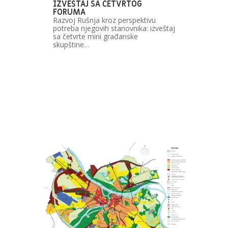
IZVEŠTAJ SA ČETVRTOG
FORUMA
Razvoj Rušnja kroz perspektivu
potreba njegovih stanovnika: izveštaj
sa četvrte mini građanske
skupštine…