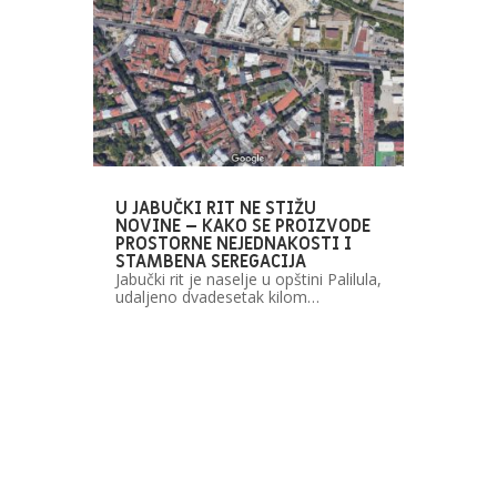
U JABUČKI RIT NE STIŽU
NOVINE – KAKO SE PROIZVODE
PROSTORNE NEJEDNAKOSTI I
STAMBENA SEREGACIJA
Jabučki rit je naselje u opštini Palilula,
udaljeno dvadesetak kilom…