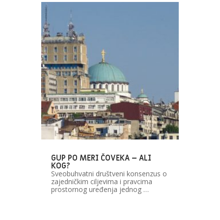
GUP PO MERI ČOVEKA – ALI
KOG?
Sveobuhvatni društveni konsenzus o
zajedničkim ciljevima i pravcima
prostornog uređenja jednog …