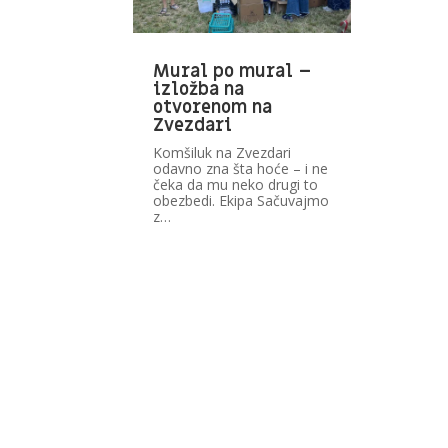
Mural po mural –
izložba na
otvorenom na
Zvezdari
Komšiluk na Zvezdari
odavno zna šta hoće – i ne
čeka da mu neko drugi to
obezbedi. Ekipa Sačuvajmo
z…