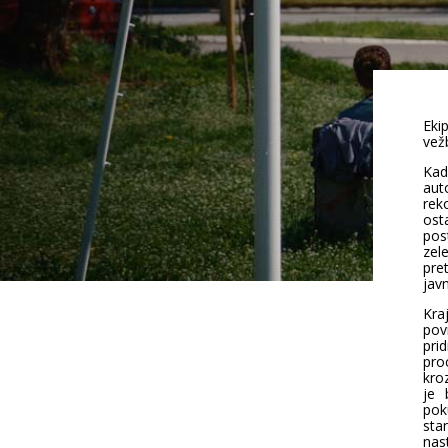
Eki
vež
Kad
aut
rek
ost
pos
zele
pre
jav
Kra
pov
pri
pro
kroz
je 
poku
sta
nas