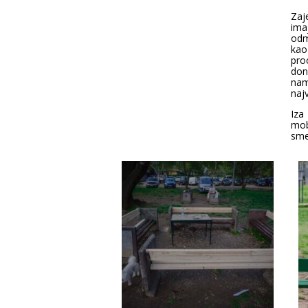
Zaj
ima
odm
kao
pro
don
nam
najv
Iza
mob
sme