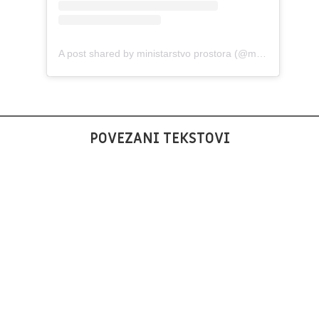
A post shared by ministarstvo prostora (@ministarstvo_prostora)
POVEZANI TEKSTOVI