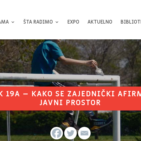
AMA
ŠTA RADIMO
EXPO
AKTUELNO
BIBLIOT
K 19A – KAKO SE ZAJEDNIČKI AFIR
JAVNI PROSTOR