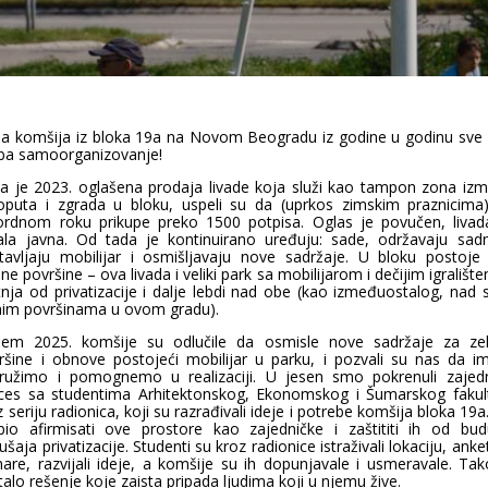
pa komšija iz bloka 19a na Novom Beogradu iz godine u godinu sve 
ba samoorganizovanje!
a je 2023. oglašena prodaja livade koja služi kao tampon zona iz
oputa i zgrada u bloku, uspeli su da (uprkos zimskim praznicim
ordnom roku prikupe preko 1500 potpisa. Oglas je povučen, livad
ala javna. Od tada je kontinuirano uređuju: sade, održavaju sadn
tavljaju mobilijar i osmišljavaju nove sadržaje. U bloku postoje
ne površine – ova livada i veliki park sa mobilijarom i dečijim igralište
tnja od privatizacije i dalje lebdi nad obe (kao izmeđuostalog, nad 
nim površinama u ovom gradu).
jem 2025. komšije su odlučile da osmisle nove sadržaje za ze
ršine i obnove postojeći mobilijar u parku, i pozvali su nas da i
družimo i pomognemo u realizaciji. U jesen smo pokrenuli zajedn
ces sa studentima Arhitektonskog, Ekonomskog i Šumarskog fakul
 seriju radionica, koji su razrađivali ideje i potrebe komšija bloka 19a.
bio afirmisati ove prostore kao zajedničke i zaštititi ih od bud
šaja privatizacije. Studenti su kroz radionice istraživali lokaciju, anket
nare, razvijali ideje, a komšije su ih dopunjavale i usmeravale. Tak
talo rešenje koje zaista pripada ljudima koji u njemu žive.