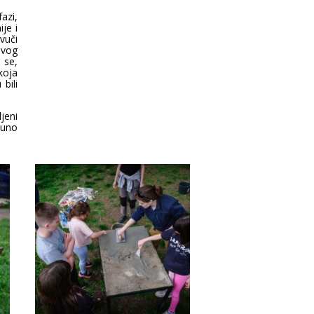
azi,
je i
vuči
ovog
 se,
koja
bili
jeni
puno