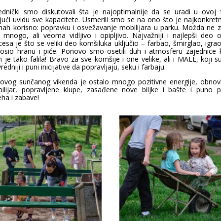
ednički smo diskutovali šta je najoptimalnije da se uradi u ovoj f
jući uvidu sve kapacitete. Usmerili smo se na ono što je najkonkretni
ah korisno: popravku i osvežavanje mobilijara u parku. Možda ne z
 mnogo, ali veoma vidljivo i opipljivo. Najvažniji i najlepši deo 
cesa je što se veliki deo komšiluka uključio – farbao, šmirglao, igrao
osio hranu i piće. Ponovo smo osetili duh i atmosferu zajednice 
 je tako falila! Bravo za sve komšije i one velike, ali i MALE, koji su 
redniji i puni inicijative da popravljaju, seku i farbaju.
 ovog sunčanog vikenda je ostalo mnogo pozitivne energije, obnovl
ilijar, popravljene klupe, zasađene nove biljke i bašte i puno 
ha i zabave!