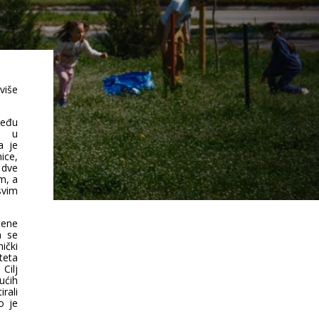
više
među
a) u
a je
ice,
 dve
m, a
svim
lene
m se
ički
teta
 Cilj
ućih
irali
o je