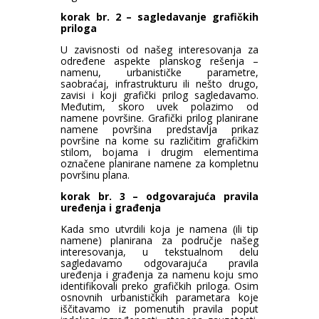
korak br. 2 – sagledavanje grafičkih
priloga
U zavisnosti od našeg interesovanja za
određene aspekte planskog rešenja –
namenu, urbanističke parametre,
saobraćaj, infrastrukturu ili nešto drugo,
zavisi i koji grafički prilog sagledavamo.
Međutim, skoro uvek polazimo od
namene površine. Grafički prilog planirane
namene površina predstavlja prikaz
površine na kome su različitim grafičkim
stilom, bojama i drugim elementima
označene planirane namene za kompletnu
površinu plana.
korak br. 3 – odgovarajuća pravila
uređenja i građenja
Kada smo utvrdili koja je namena (ili tip
namene) planirana za područje našeg
interesovanja, u tekstualnom delu
sagledavamo odgovarajuća pravila
uređenja i građenja za namenu koju smo
identifikovali preko grafičkih priloga. Osim
osnovnih urbanističkih parametara koje
iščitavamo iz pomenutih pravila poput