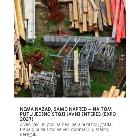
NEMA NAZAD, SAMO NAPRED – NA TOM
PUTU JEDINO STOJI JAVNI INTERES (EXPO
2027)
Živeći već 30 godina neoliberalni razvoj grada,
trebalo bi da smo se već odomaćili u stalnoj
deregul…