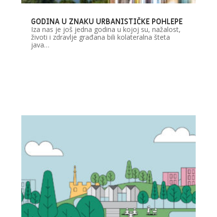
GODINA U ZNAKU URBANISTIČKE POHLEPE
Iza nas je još jedna godina u kojoj su, nažalost,
životi i zdravlje građana bili kolateralna šteta
java…