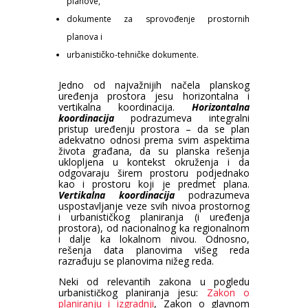
planove,
dokumente za sprovođenje prostornih
planova i
urbanističko-tehničke dokumente.
Jedno od najvažnijih načela planskog
uređenja prostora jesu horizontalna i
vertikalna koordinacija.
Horizontalna
koordinacija
podrazumeva integralni
pristup uređenju prostora – da se plan
adekvatno odnosi prema svim aspektima
života građana, da su planska rešenja
uklopljena u kontekst okruženja i da
odgovaraju širem prostoru podjednako
kao i prostoru koji je predmet plana.
Vertikalna koordinacija
podrazumeva
uspostavljanje veze svih nivoa prostornog
i urbanističkog planiranja (i uređenja
prostora), od nacionalnog ka regionalnom
i dalje ka lokalnom nivou. Odnosno,
rešenja data planovima višeg reda
razrađuju se planovima nižeg reda.
Neki od relevantih zakona u pogledu
urbanističkog planiranja jesu:
Zakon o
planiranju i izgradnji
, Zakon o glavnom