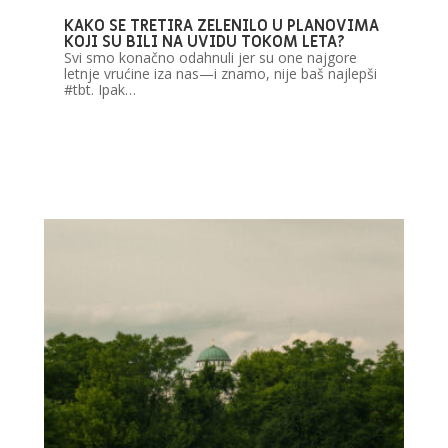
KAKO SE TRETIRA ZELENILO U PLANOVIMA
KOJI SU BILI NA UVIDU TOKOM LETA?
Svi smo konačno odahnuli jer su one najgore
letnje vrućine iza nas—i znamo, nije baš najlepši
#tbt. Ipak…