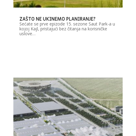
ZAŠTO NE UKINEMO PLANIRANJE?
Sećate se prve epizode 15. sezone Saut Park-a u
kojoj Kajl, pristajući bez čitanja na korisničke
uslove…