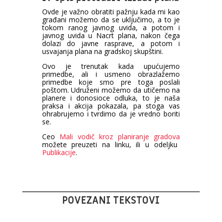
Ovde je važno obratiti pažnju kada mi kao
građani možemo da se uključimo, a to je
tokom ranog javnog uvida, a potom i
javnog uvida u Nacrt plana, nakon čega
dolazi do javne rasprave, a potom i
usvajanja plana na gradskoj skupštini.
Ovo je trenutak kada upućujemo
primedbe, ali i usmeno obrazlažemo
primedbe koje smo pre toga poslali
poštom. Udruženi možemo da utičemo na
planere i donosioce odluka, to je naša
praksa i akcija pokazala, pa stoga vas
ohrabrujemo i tvrdimo da je vredno boriti
se.
Ceo
Mali vodič kroz planiranje gradova
možete preuzeti na linku, ili u odeljku
Publikacije
.
POVEZANI TEKSTOVI