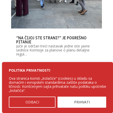
“NA ČIJOJ STE STRANI?” JE POGREŠNO
PITANJE
Juče je održan treći nastavak jedne iste javne
sednice Komisije za planove o planu detaljne
regul…
POLITIKA PRIVATNOSTI
Ova stranica koristi „kolačiće“ (cookies) u skladu sa
domaćim i evropskim standardima zaštite podataka o
ličnosti. Korišćenjem sajta prihvatate našu politiku upotrebe
„kolačića“.
ODBACI
PRIHVATI