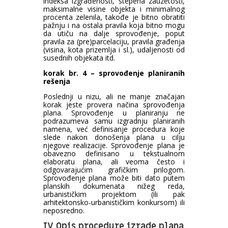
indeksa izgrađenosti, stepena zauzetosti,
maksimalne visine objekta i minimalnog
procenta zelenila, takođe je bitno obratiti
pažnju i na ostala pravila koja bitno mogu
da utiču na dalje sprovođenje, poput
pravila za (pre)parcelaciju, pravila građenja
(visina, kota prizemlja i sl.), udaljenosti od
susednih objekata itd.
korak br. 4 – sprovođenje planiranih
rešenja
Poslednji u nizu, ali ne manje značajan
korak jeste provera načina sprovođenja
plana. Sprovođenje u planiranju ne
podrazumeva samu izgradnju planiranih
namena, već definisanje procedura koje
slede nakon donošenja plana u cilju
njegove realizacije. Sprovođenje plana je
obavezno definisano u tekstualnom
elaboratu plana, ali veoma često i
odgovarajućim grafičkim prilogom.
Sprovođenje plana može biti dato putem
planskih dokumenata nižeg reda,
urbanističkim projektom (ili pak
arhitektonsko-urbanističkim konkursom) ili
neposredno.
IV Opis procedure izrade plana