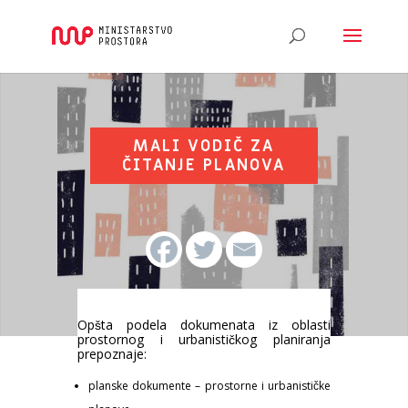
MALI VODIČ ZA
ČITANJE PLANOVA
Opšta podela dokumenata iz oblasti
prostornog i urbanističkog planiranja
prepoznaje:
planske dokumente – prostorne i urbanističke