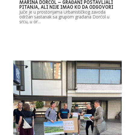
MARINA DORĆOL – GRAĐANI POSTAVLJALI
PITANJA, ALI NIJE IMAO KO DA ODGOVORI
Juče je u prostorijama Urbanističkog zavoda
održan sastanak sa grupom građana Dorćol u
srcu, u or…