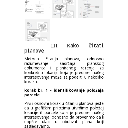
III Kako čitati
planove
Metoda čitanja planova, odnosno
razumevanje sadržaja planskog
dokumenta i planiranog rešenja za
konkretnu lokaciju koja je predmet našeg
interesovanja može se podeliti u nekoliko
koraka.
korak br. 1 – identifikovanje položaja
parcele
Prvi i osnovni korak u čitanju planova jeste
da u grafičkim prilozima utvrdimo položaj
lokacije ili parcele koja je predmet našeg
interesovanja, odnosno da proverimo da li
uopšte ulazi u obuhvat plana koji
sagledavamo.