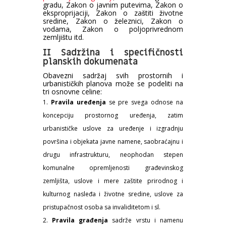
gradu, Zakon o javnim putevima, Zakon o
eksproprijaciji, Zakon o zaštiti životne
sredine, Zakon o železnici, Zakon o
vodama, Zakon o poljoprivrednom
zemljištu itd.
II Sadržina i specifičnosti
planskih dokumenata
Obavezni sadržaj svih prostornih i
urbanističkih planova može se podeliti na
tri osnovne celine:
Pravila uređenja
se pre svega odnose na
koncepciju prostornog uređenja, zatim
urbanističke uslove za uređenje i izgradnju
površina i objekata javne namene, saobraćajnu i
drugu infrastrukturu, neophodan stepen
komunalne opremljenosti građevinskog
zemljišta, uslove i mere zaštite prirodnog i
kulturnog nasleđa i životne sredine, uslove za
pristupačnost osoba sa invaliditetom i sl.
Pravila građenja
sadrže vrstu i namenu