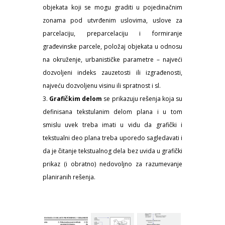
objekata koji se mogu graditi u pojedinačnim
zonama pod utvrđenim uslovima, uslove za
parcelaciju, preparcelaciju i formiranje
građevinske parcele, položaj objekata u odnosu
na okruženje, urbanističke parametre – najveći
dozvoljeni indeks zauzetosti ili izgrađenosti,
najveću dozvoljenu visinu ili spratnost i sl.
Grafičkim delom
se prikazuju rešenja koja su
definisana tekstulanim delom plana i u tom
smislu uvek treba imati u vidu da grafički i
tekstualni deo plana treba uporedo sagledavati i
da je čitanje tekstualnog dela bez uvida u grafički
prikaz (i obratno) nedovoljno za razumevanje
planiranih rešenja.