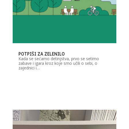
POTPIŠI ZA ZELENILO
Kada se sećamo detinjstva, prvo se setimo
zabave i igara kroz koje smo učili o sebi, o
zajednici i…