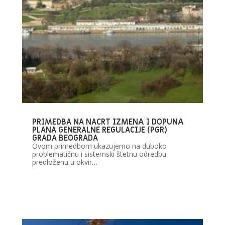
PRIMEDBA NA NACRT IZMENА I DOPUNА
PLANA GENERALNE REGULACIJE (PGR)
GRADA BEOGRADA
Ovom primedbom ukazujemo na duboko
problematičnu i sistemski štetnu odredbu
predloženu u okvir…