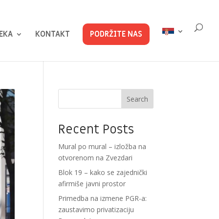
EKA
KONTAKT
PODRŽITE NAS
Search
Recent Posts
Mural po mural – izložba na
otvorenom na Zvezdari
Blok 19 – kako se zajednički
afirmiše javni prostor
Primedba na izmene PGR-a:
zaustavimo privatizaciju