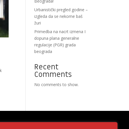
Beograda!
Urbanistički pregled godine –
izgleda da se nekome baš
žuri
Primedba na nacrt izmenа I
dopunа plana generalne
regulacije (PGR) grada
beograda
Recent
ak
Comments
No comments to show.