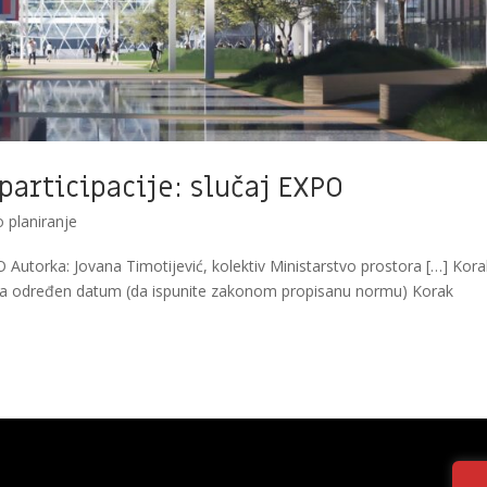
participacije: slučaj EXPO
o planiranje
PO Autorka: Jovana Timotijević, kolektiv Ministarstvo prostora […] Kor
a za određen datum (da ispunite zakonom propisanu normu) Korak