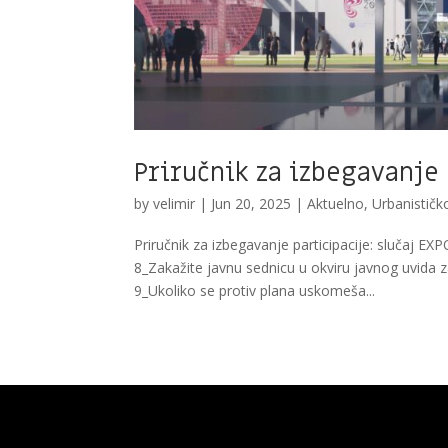
Priručnik za izbegavanje 
by
velimir
|
Jun 20, 2025
|
Aktuelno
,
Urbanističk
Priručnik za izbegavanje participacije: slučaj EX
8_Zakažite javnu sednicu u okviru javnog uvid
9_Ukoliko se protiv plana uskomeša...